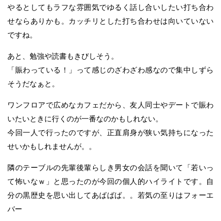
やるとしてもラフな雰囲気でゆるく話し合いしたい打ち合わ
せならありかも。カッチリとした打ち合わせは向いていない
ですね。
あと、勉強や読書もきびしそう。
「賑わっている！」って感じのざわざわ感なので集中しずら
そうだなぁと。
ワンフロアで広めなカフェだから、友人同士やデートで賑わ
いたいときに行くのが一番なのかもしれない。
今回一人で行ったのですが、正直肩身が狭い気持ちになった
せいかもしれませんが。。
隣のテーブルの先輩後輩らしき男女の会話を聞いて「若いっ
て怖いなｗ」と思ったのが今回の個人的ハイライトです。自
分の黒歴史を思い出してあばばば。。若気の至りはフォーエ
バー