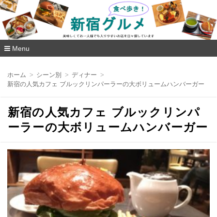
新宿グルメ食べ歩き
Menu
コ
ン
ホーム
シーン別
ディナー
テ
新宿の人気カフェ ブルックリンパーラーの大ボリュームハンバーガー
ン
ツ
へ
新宿の人気カフェ ブルックリンパ
移
動
ーラーの大ボリュームハンバーガー