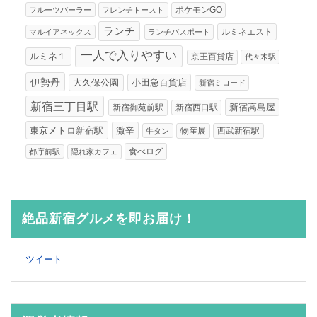
フルーツパーラー
フレンチトースト
ポケモンGO
ランチ
ルミネエスト
マルイアネックス
ランチパスポート
一人で入りやすい
ルミネ１
京王百貨店
代々木駅
伊勢丹
大久保公園
小田急百貨店
新宿ミロード
新宿三丁目駅
新宿高島屋
新宿御苑前駅
新宿西口駅
東京メトロ新宿駅
激辛
物産展
西武新宿駅
牛タン
食べログ
都庁前駅
隠れ家カフェ
絶品新宿グルメを即お届け！
ツイート