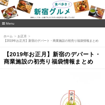
新宿グルメ食べ歩き
Menu
コ
ン
ホーム
お正月
テ
【2019年お正月】新宿のデパート・商業施設の初売り福袋情報まとめ
ン
ツ
へ
【2019年お正月】新宿のデパート・
移
動
商業施設の初売り福袋情報まとめ