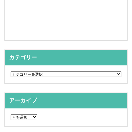
カテゴリー
カ
テ
ゴ
リ
ー
アーカイブ
ア
ー
カ