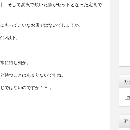
汁、そして炭火で焼いた魚がセットとなった定食で
グにもってこいなお店ではないでしょうか。
イン以下。
は常に待ち列が。
ほど待つことはあまりないですね。
カ
感じではないのですが＾＾；
カ
テ
ゴ
リ
ア
ー