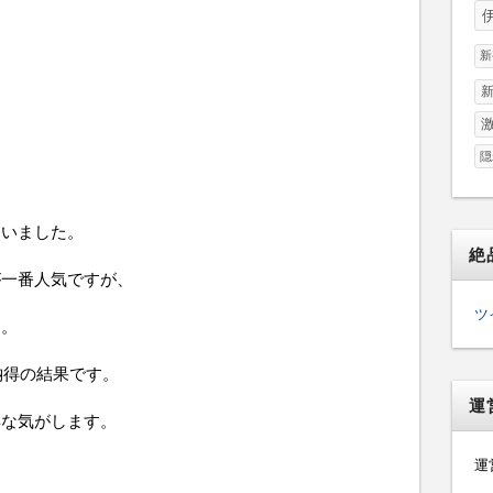
新
隠
ていました。
絶
が一番人気ですが、
ツ
う。
納得の結果です。
運
得な気がします。
運