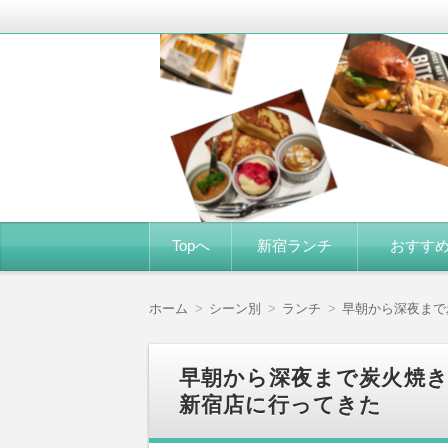
新宿エリアのランチ感想がメイン。美味
新宿グルメ食べ歩き
コ
Topへ
新宿ランチ
おすす
ン
テ
ン
ツ
ホーム
シーン別
ランチ
早朝から深夜まで
へ
移
動
早朝から深夜まで炭火焼き
新宿店に行ってきた