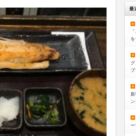
最
「
を
グ
ブ
新
ン
ー