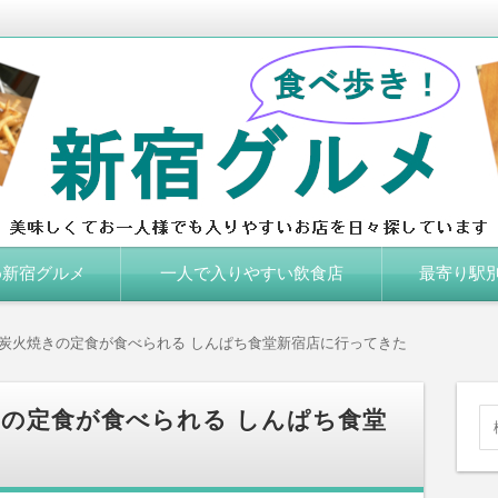
しくてお一人様でも入りやすいお店を日々探しています。
め新宿グルメ
一人で入りやすい飲食店
最寄り駅別
JR新宿駅
新宿三丁目駅
新宿西口駅
東京メトロ新宿
西武新宿駅
新宿御苑駅
代々木駅
炭火焼きの定食が食べられる しんぱち食堂新宿店に行ってきた
の定食が食べられる しんぱち食堂