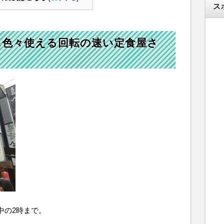
ス
…色々使える回転の速い定食屋さ
中の2時まで。