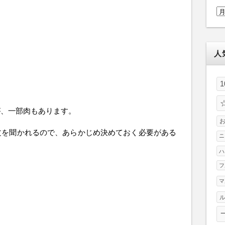
ア
ー
カ
イ
人
ブ
が、一部肉もあります。
文を聞かれるので、あらかじめ決めておく必要がある
ニ
ハ
フ
マ