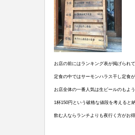
お店の前にはランキング表が掲げられ
定食の中ではサーモンハラス干し定食
お店全体の一番人気は生ビールのもよ
1杯150円という破格な値段を考えると
飲む人ならランチよりも夜行く方がお