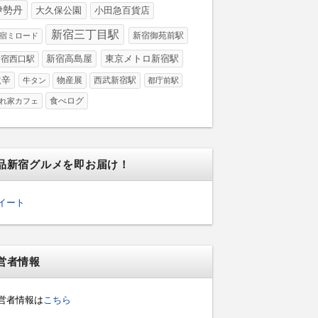
伊勢丹
大久保公園
小田急百貨店
新宿三丁目駅
新宿御苑前駅
宿ミロード
新宿高島屋
東京メトロ新宿駅
新宿西口駅
激辛
物産展
西武新宿駅
牛タン
都庁前駅
食べログ
れ家カフェ
品新宿グルメを即お届け！
イート
営者情報
営者情報は
こちら