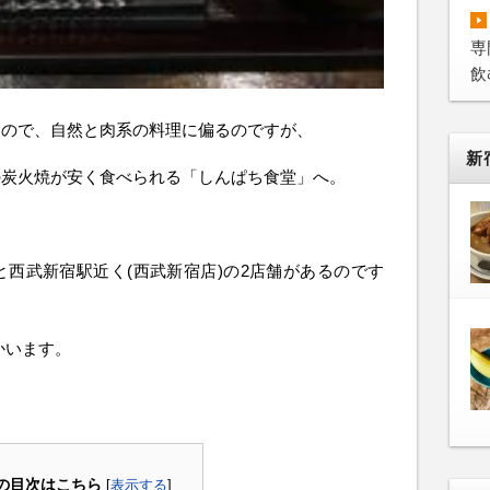
専
飲
なので、自然と肉系の料理に偏るのですが、
新
の炭火焼が安く食べられる「しんぱち食堂」へ。
と西武新宿駅近く(西武新宿店)の2店舗があるのです
かいます。
の目次はこちら
[
表示する
]