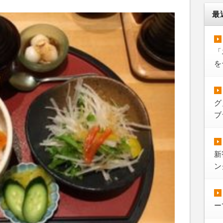
最
「
を
グ
ブ
新
ン
ー