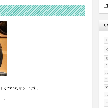
ア
ー
カ
イ
人
ブ
ニ
ハ
フ
マ
ートがついたセットです。
少し。
。