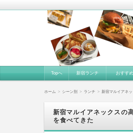
新宿エリアのランチ感想がメイン。美味
新宿グルメ食べ歩き
コ
Topへ
新宿ランチ
おすす
ン
テ
ン
ツ
ホーム
シーン別
ランチ
新宿マルイアネッ
へ
移
動
新宿マルイアネックスの
を食べてきた