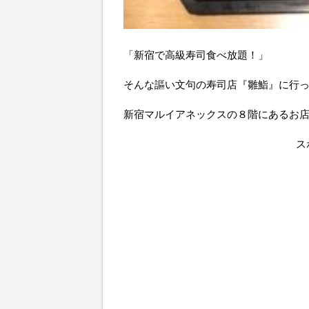
「新宿で高級寿司食べ放題！」
そんな謳い文句の寿司店『雛鮨』に行
新宿マルイアネックスの８階にあるお
ス