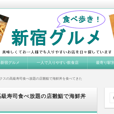
しくてお一人様でも入りやすいお店を日々探しています。
め新宿グルメ
一人で入りやすい飲食店
最寄り駅別
JR新宿駅
新宿三丁目駅
新宿西口駅
東京メトロ新宿
西武新宿駅
新宿御苑駅
代々木駅
クスの高級寿司食べ放題の店雛鮨で海鮮丼を食べてきた
高級寿司食べ放題の店雛鮨で海鮮丼