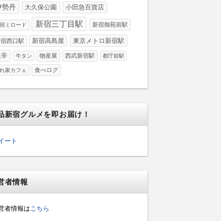
伊勢丹
大久保公園
小田急百貨店
新宿三丁目駅
新宿御苑前駅
宿ミロード
新宿高島屋
東京メトロ新宿駅
新宿西口駅
激辛
物産展
西武新宿駅
牛タン
都庁前駅
食べログ
れ家カフェ
品新宿グルメを即お届け！
イート
営者情報
営者情報は
こちら