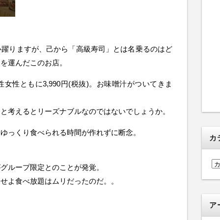
心躍りますが、己から「高級寿司」とは名乗るのはど
足を運んだこのお店。
性ともに3,990円(税抜)。お味噌汁がついてきま
司と考えるとリーズナブルなのではないでしょうか。
、ゆっくり食べられる時間が作れずに断念。
カ
カ
がグループ限定とのことが発覚。
テ
にせよ食べ放題はムリだったのだ。。
ゴ
リ
ア
ー