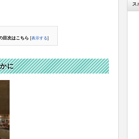
ス
の目次はこちら
[
表示する
]
いかに