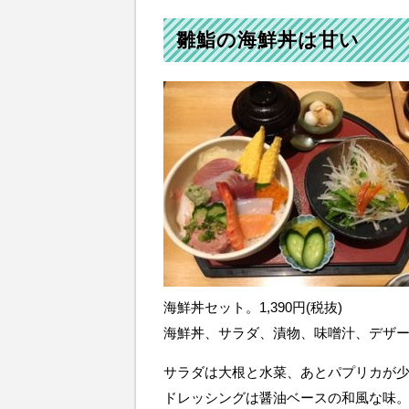
雛鮨の海鮮丼は甘い
海鮮丼セット。1,390円(税抜)
海鮮丼、サラダ、漬物、味噌汁、デザ
サラダは大根と水菜、あとパプリカが
ドレッシングは醤油ベースの和風な味