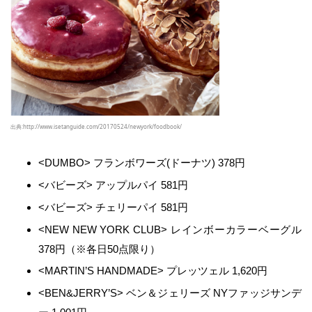
出典:http://www.isetanguide.com/20170524/newyork/foodbook/
<DUMBO> フランボワーズ(ドーナツ) 378円
<バビーズ> アップルパイ 581円
<バビーズ> チェリーパイ 581円
<NEW NEW YORK CLUB> レインボーカラーベーグル
378円（※各日50点限り）
<MARTIN’S HANDMADE> プレッツェル 1,620円
<BEN&JERRY’S> ベン＆ジェリーズ NYファッジサンデ