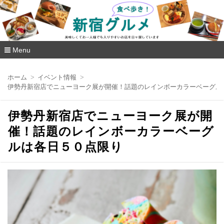
新宿グルメ食べ歩き
Menu
コ
ン
ホーム
イベント情報
テ
伊勢丹新宿店でニューヨーク展が開催！話題のレインボーカラーベーグル
ン
ツ
へ
伊勢丹新宿店でニューヨーク展が開
移
動
催！話題のレインボーカラーベーグ
ルは各日５０点限り