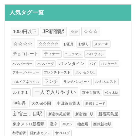
イ
ブ
人気タグ一覧
JR新宿駅
☆☆☆
1000円以下
☆☆
☆☆☆☆
☆☆☆☆☆
お祭り
ステーキ
お正月
チョコレート
ディナー
ハロウィン
ニュウマン
バレンタイン
ハンバーガー
ハンバーグ
パイ
パンケーキ
フルーツパーラー
フレンチトースト
ポケモンGO
ランチ
ルミネエスト
マルイアネックス
ランチパスポート
一人で入りやすい
ルミネ１
京王百貨店
代々木駅
伊勢丹
大久保公園
小田急百貨店
新宿ミロード
新宿三丁目駅
新宿高島屋
新宿御苑前駅
新宿西口駅
東京メトロ新宿駅
激辛
物産展
西武新宿駅
牛タン
食べログ
都庁前駅
隠れ家カフェ