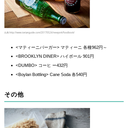
出典:http://www.isetanguide.com/20170524/newyork/foodbook/
<マティーニバーガー> マティーニ 各種962円～
<BROOKLYN DINER> ハイボール 901円
<DUMBO> コーヒ ー432円
<Boylan Bottling> Cane Soda 各540円
その他