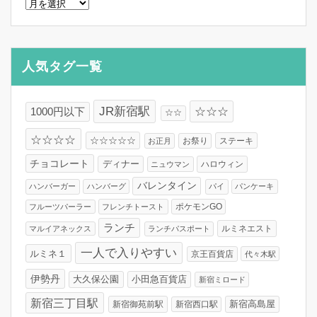
ア
ー
カ
イ
ブ
人気タグ一覧
JR新宿駅
☆☆☆
1000円以下
☆☆
☆☆☆☆
☆☆☆☆☆
お祭り
ステーキ
お正月
チョコレート
ディナー
ハロウィン
ニュウマン
バレンタイン
ハンバーガー
ハンバーグ
パイ
パンケーキ
フルーツパーラー
フレンチトースト
ポケモンGO
ランチ
ルミネエスト
マルイアネックス
ランチパスポート
一人で入りやすい
ルミネ１
京王百貨店
代々木駅
伊勢丹
大久保公園
小田急百貨店
新宿ミロード
新宿三丁目駅
新宿高島屋
新宿御苑前駅
新宿西口駅