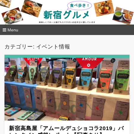
新宿グルメ食べ歩き
Menu
コ
ン
カテゴリー: イベント情報
テ
ン
ツ
へ
移
動
新宿高島屋「アムールデュショコラ2019」バ