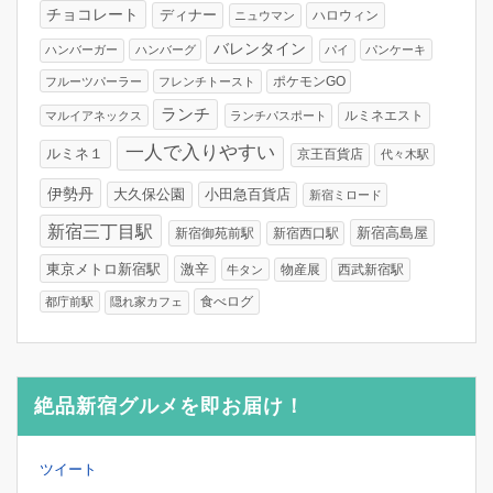
チョコレート
ディナー
ハロウィン
ニュウマン
バレンタイン
ハンバーガー
ハンバーグ
パイ
パンケーキ
フルーツパーラー
フレンチトースト
ポケモンGO
ランチ
ルミネエスト
マルイアネックス
ランチパスポート
一人で入りやすい
ルミネ１
京王百貨店
代々木駅
伊勢丹
大久保公園
小田急百貨店
新宿ミロード
新宿三丁目駅
新宿高島屋
新宿御苑前駅
新宿西口駅
東京メトロ新宿駅
激辛
物産展
西武新宿駅
牛タン
食べログ
都庁前駅
隠れ家カフェ
絶品新宿グルメを即お届け！
ツイート