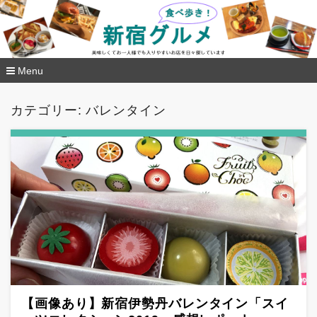
新宿グルメ食べ歩き
Menu
コ
ン
カテゴリー: バレンタイン
テ
ン
ツ
へ
移
動
【画像あり】新宿伊勢丹バレンタイン「スイ