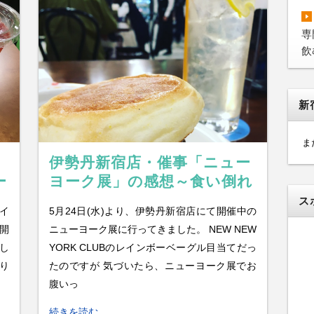
専
飲
新
ま
伊勢丹新宿店・催事「ニュー
ー
ヨーク展」の感想～食い倒れ
してきました～
ス
イ
5月24日(水)より、伊勢丹新宿店にて開催中の
開
ニューヨーク展に行ってきました。 NEW NEW
し
YORK CLUBのレインボーベーグル目当てだっ
り
たのですが 気づいたら、ニューヨーク展でお
腹いっ
続きを読む