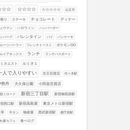
☆☆☆
☆☆☆☆
☆☆☆☆☆
お正月
チョコレート
ディナー
お祭り
ステーキ
ハロウィン
ュウマン
ハンバーガー
バレンタイン
ンバーグ
パイ
パンケーキ
ルーツパーラー
フレンチトースト
ポケモンGO
ランチ
ルイアネックス
ランチパスポート
ルミネ１
ルミネエスト
一人で入りやすい
京王百貨店
代々木駅
伊勢丹
大久保公園
小田急百貨店
新宿三丁目駅
新宿御苑前駅
宿ミロード
新宿高島屋
東京メトロ新宿駅
新宿西口駅
激辛
物産展
西武新宿駅
牛タン
都庁前駅
食べログ
れ家カフェ