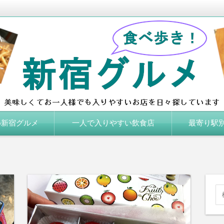
しくてお一人様でも入りやすいお店を日々探しています。
め新宿グルメ
一人で入りやすい飲食店
最寄り駅別
JR新宿駅
新宿三丁目駅
新宿西口駅
東京メトロ新宿
西武新宿駅
新宿御苑駅
代々木駅