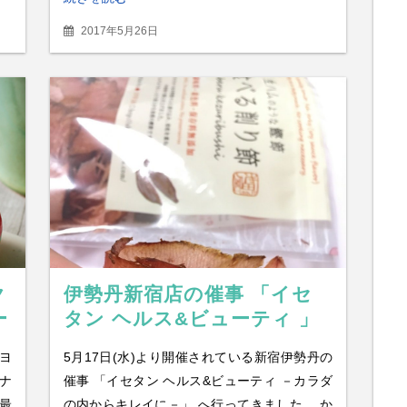
2017年5月26日
ク
伊勢丹新宿店の催事 「イセ
ー
タン ヘルス&ビューティ 」
点
で生ハムのような鰹節を買っ
ヨ
5月17日(水)より開催されている新宿伊勢丹の
てきた
ナ
催事 「イセタン ヘルス&ビューティ －カラダ
最
の内からキレイに－」 へ行ってきました。 か