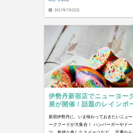
2017年7月22日
伊勢丹新宿店でニューヨー
展が開催！話題のレインボ
カラーベーグルは各日５０
新宿伊勢丹に、いま味わっておきたいニュー
限り
ークフードが大集合！ ハンバーガーやドー
ツ、奇抜な色したスイーツなど、 定番から