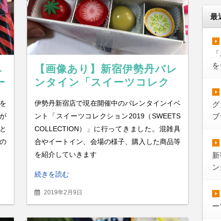
最
「
を
ベ
【画像あり】新宿伊勢丹バレ
ー
ンタイン「スイーツコレク
イ
ション2019」感想レポート
を
伊勢丹新宿店で現在開催中のバレンタインイベ
グ
で
が
ント「スイーツコレクション2019（SWEETS
ブ
と
COLLECTION）」に行ってきました。混雑具
の
合やイートイン、会場の様子、購入した商品等
を紹介していきます
新
ン
続きを読む
2019年2月9日
ー