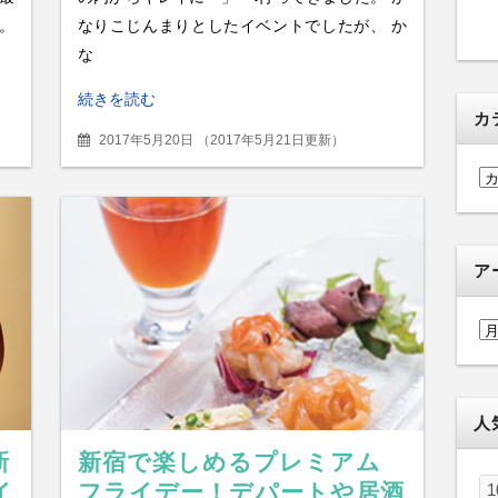
。
なりこじんまりとしたイベントでしたが、 か
な
続きを読む
カ
2017年5月20日
（
2017年5月21日更新
）
カ
テ
ゴ
リ
ア
ー
ア
ー
カ
イ
人
ブ
新
新宿で楽しめるプレミアム
イ
フライデー！デパートや居酒