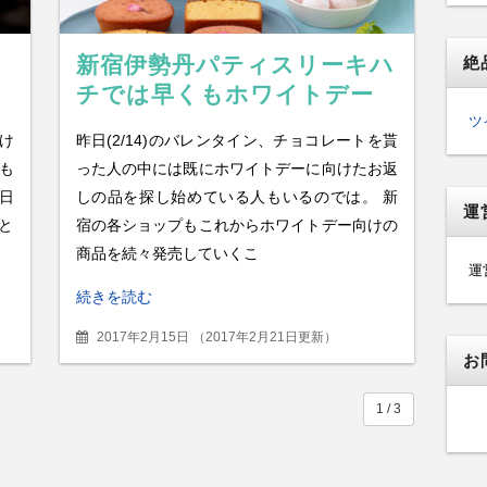
新宿伊勢丹パティスリーキハ
絶
チでは早くもホワイトデー
し
イベントを開催中！おすすめ
ツ
け
昨日(2/14)のバレンタイン、チョコレートを貰
の品は？
も
った人の中には既にホワイトデーに向けたお返
日
しの品を探し始めている人もいるのでは。 新
運
と
宿の各ショップもこれからホワイトデー向けの
商品を続々発売していくこ
運
続きを読む
2017年2月15日
（
2017年2月21日更新
）
お
1 / 3