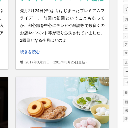
屋など飲食店情報まとめ
ぶ
先月2月24日(金)よりはじまったプレミアムフ
（2017年3月版）
、
ライデー。 前回は初回ということもあって
入
か、都心部を中心にテレビや雑誌等で数多くの
ニ
ア
お店やイベント等が取り沙汰されていました。
ハ
2回目となる今月はどのよ
フ
続きを読む
マ
2017年3月23日
（
2017年3月25日更新
）
新
隠