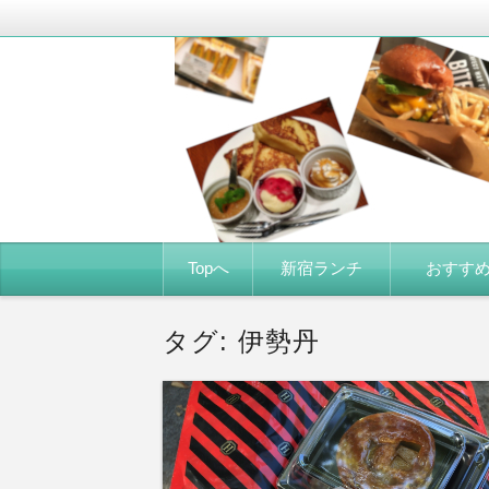
新宿エリアのランチ感想がメイン。美味
新宿グルメ食べ歩き
コ
Topへ
新宿ランチ
おすす
ン
テ
ン
ツ
タグ: 伊勢丹
へ
移
動