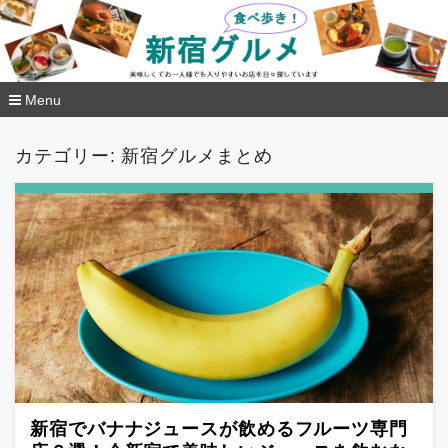
新宿グルメ食べ歩き
Menu
コ
ン
カテゴリー: 新宿グルメまとめ
テ
ン
ツ
へ
移
動
新宿でバナナジュースが飲めるフルーツ専門