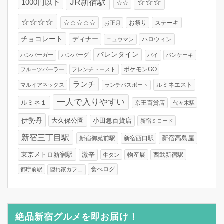
JR新宿駅
☆☆☆
1000円以下
☆☆
☆☆☆☆
☆☆☆☆☆
お祭り
ステーキ
お正月
チョコレート
ディナー
ハロウィン
ニュウマン
バレンタイン
ハンバーガー
ハンバーグ
パイ
パンケーキ
フルーツパーラー
フレンチトースト
ポケモンGO
ランチ
ルミネエスト
マルイアネックス
ランチパスポート
一人で入りやすい
ルミネ１
京王百貨店
代々木駅
伊勢丹
大久保公園
小田急百貨店
新宿ミロード
新宿三丁目駅
新宿高島屋
新宿御苑前駅
新宿西口駅
東京メトロ新宿駅
激辛
物産展
西武新宿駅
牛タン
食べログ
都庁前駅
隠れ家カフェ
絶品新宿グルメを即お届け！